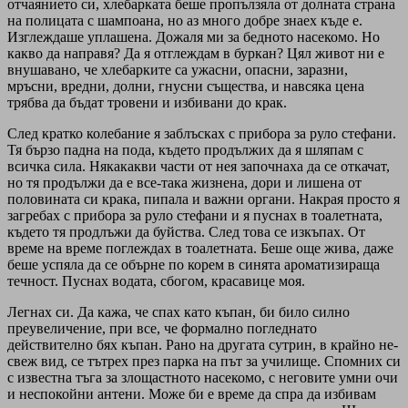
отчаянието си, хлебарката беше пропълзяла от долната страна
на полицата с шампоана, но аз много добре знаех къде е.
Изглеждаше уплашена. Дожаля ми за бедното насекомо. Но
какво да направя? Да я отглеждам в буркан? Цял живот ни е
внушавано, че хлебарките са ужасни, опасни, заразни,
мръсни, вредни, долни, гнусни същества, и навсяка цена
трябва да бъдат тровени и избивани до крак.
След кратко колебание я заблъсках с прибора за руло стефани.
Тя бързо падна на пода, където продължих да я шляпам с
всичка сила. Някакакви части от нея започнаха да се откачат,
но тя продължи да е все-така жизнена, дори и лишена от
половината си крака, пипала и важни органи. Накрая просто я
загребах с прибора за руло стефани и я пуснах в тоалетната,
където тя продлъжи да буйства. След това се изкъпах. От
време на време поглеждах в тоалетната. Беше още жива, даже
беше успяла да се обърне по корем в синята ароматизираща
течност. Пуснах водата, сбогом, красавице моя.
Легнах си. Да кажа, че спах като къпан, би било силно
преувеличение, при все, че формално погледнато
действително бях къпан. Рано на другата сутрин, в крайно не-
свеж вид, се тътрех през парка на път за училище. Спомних си
с известна тъга за злощастното насекомо, с неговите умни очи
и неспокойни антени. Може би е време да спра да избивам