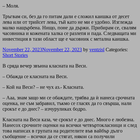
– Моля.
Тръгвам си, без да го питам дали е сложил каишка от десет
лева или от трийсет лева, тъй като не ми е удобно. Изглежда
малко нащърбена. Нищо, поне да държи. Прибирам се, свалям
часовника и кожената халка се разлепя и пада. Следващата ми
инвестиция в тази област ще е часовник с метална каишка.
November 22, 2023
November 22, 2023
by
ventzisl
Categories:
Short Stories
В сряда вечер звънна класната на Веси.
– Обажда се класната на Веси.
– Кой на Веси? – не чух аз.- Класната.
– Ааа, знам защо ми се обаждате, трябва да ѝ нанеса срочната
оценка, не съм забравил, тъкмо се гласях да го свърша, нали
срокът е до днес? – изчуруликах бодро.
Класната на Веси каза, че срокът е до днес. Много е любезна.
Нанесох срочните оценки на всички четвъртокласници и след
това написах в групата на родителите във вайбър дълго
съобщение – всички да се стягат, някои са получили