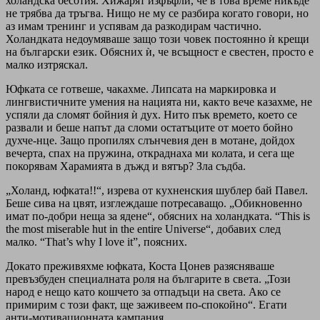
холандска бесотия. Хижарят изфъфли, че в това време никъде
не трябва да тръгва. Нищо не му се разбира когато говори, но
аз имам тренинг и успявам да разкодирам частично.
Холандката недоумяваше защо този човек постоянно ѝ крещи
на български език. Обясних ѝ, че всъщност е свестен, просто е
малко изтряскал.
Юфката се готвеше, чакахме. Липсата на маркировка и
лингвистичните умения на нацията ни, както вече казахме, не
успяли да сломят бойния ѝ дух. Нито пък времето, което се
развали и беше напът да сломи остатъците от моето бойно
духче-нце. Защо пропилях слънчевия ден в мотане, дойдох
вечерта, спах на пружина, откраднаха ми колата, и сега ще
покорявам Харамията в дъжд и вятър? Зла съдба.
„Холанд, юфката!!“, изрева от кухненския шублер бай Павел.
Беше сива на цвят, изглеждаше потресаващо. „Обикновенно
имат по-добри неща за ядене“, обясних на холандката. “This is
the most miserable hut in the entire Universe“, добавих след
малко. “That’s why I love it”, поясних.
Докато преживяхме юфката, Коста Цонев разясняваше
превъзбуден специалната роля на българите в света. „Този
народ е нещо като кошчето за отпадъци на света. Ако се
примирим с този факт, ще заживеем по-спокойно“. Егати
анти-мотивационната кампания.