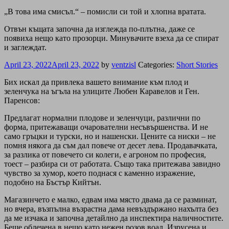
„В това има смисъл.“ – помисли си той и хлопна вратата.
Отвън къщата започна да изглежда по-плътна, даже се
появиха нещо като прозорци. Минувачите взеха да се спират
и заглеждат.
April 23, 2022
April 23, 2022
by
ventzisl
Categories:
Short Stories
Бих искал да привлека вашето внимание към плод и
зеленчука на ъгъла на улиците Любен Каравелов и Ген.
Паренсов:
Предлагат нормални плодове и зеленчуци, различни по
форма, притежаващи очарователни несъвършенства. И не
само гръцки и турски, но и нашенски. Цените са ниски – не
помня някога да съм дал повече от десет лева. Продавачката,
за разлика от повечето си колеги, е агроном по професия,
тоест – разбира си от работата. Също така притежава завидно
чувство за хумор, което поднася с каменно изражение,
подобно на Бъстър Кийтън.
Магазинчето е малко, едвам има място двама да се разминат,
но вчера, възпълна възрастна дама невъздържано нахълта без
да ме изчака и започна детайлно да инспектира наличностите.
Беше облечена в нещо като нежен розов воал. Изрусена и