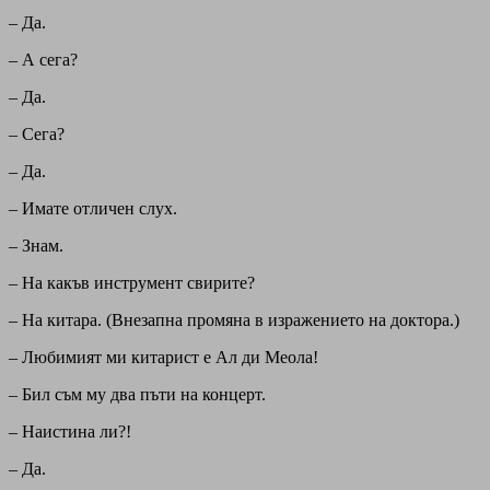
– Да.
– А сега?
– Да.
– Сега?
– Да.
– Имате отличен слух.
– Знам.
– На какъв инструмент свирите?
– На китара. (Внезапна промяна в изражението на доктора.)
– Любимият ми китарист е Ал ди Меола!
– Бил съм му два пъти на концерт.
– Наистина ли?!
– Да.