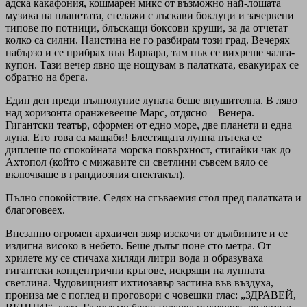
адска какафония, кошмарен микс от възможно най-лошата
музика на планетата, стелажи с лъскави боклуци и зачервени
типове по потници, блъскащи боксови круши, за да отчетат
колко са силни. Наистина не го разбирам този град. Вечерях
набързо и се прибрах във Варвара, там пък се вихреше чалга-
купон. Тази вечер явно ще нощувам в палатката, евакуирах се
обратно на брега.
Един ден преди пълнолуние луната беше внушителна. В ляво
над хоризонта оранжевееше Марс, отдясно – Венера.
Гигантски театър, оформен от едно море, две планети и една
луна. Ето това са мащаби! Блестящата лунна пътека се
диплеше по спокойната морска повърхност, стигайки чак до
Ахтопол (който с мижавите си светлини съвсем вяло се
включваше в грандиозния спектакъл).
Пълно спокойствие. Седях на сгъваемия стол пред палатката и
благоговеех.
Внезапно огромен архаичен звяр изскочи от дълбините и се
издигна високо в небето. Беше дълъг поне сто метра. От
хрилете му се стичаха хиляди литри вода и образуваха
гигантски концентрични кръгове, искрящи на лунната
светлина. Чудовищният ихтиозавър застина във въздуха,
прониза ме с поглед и проговори с човешки глас: „ЗДРАВЕЙ,