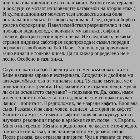
или онакива причини не го е направил. Всичките материали
и боклуци се мотаят из зловещите катакомби на втория етаж.)
И кулминационният момент: тази злощастна хижа била
останала последната без водозахранване. След години борба с
ужасна бюрокрация, Павел издействал разрешително и сам
прокарал водопровод, с всичките му каптажи, сифони,
снадки, филтри и разни други неща. Не след дълго, някакъв
странен индивид саботирал водопровода и създал поредни
огромни главоболия на бай Павел. Започнах да проумявам,
защо винаги е толкова кисел. Да си хижар определено не е
лесно. Особено в тази хижа.
Слушателката на бай Павел тръгна с мен към новата хижа.
Беше нагазила здраво в езотериката. Споделих ѝ двойния ми
авто-джамбазки сън от миналата нощ. Тя също смяташе, че е
подсъзнателна тревога. Подсзънанието е странно нещо. Чувал
ли си за осъзнатото сънуване? – подхвана тя. Да, казах, имам
известен опит в областта, но отдавна не съм го практикувал.
Защо? – попита тя. Предположих, че е заради кафето. Влошава
съня. Разказах ѝ за един човек, написал „история на кафето“.
Хипотезата му е, че именно кафето е довело до културната и
научната революция първо в арабския свят, после – в Европа.
Много интересно. Жената предположи, че кафето е по-вредно,
отколкото ни казват, и че най-вероятно му добавят нещо.
После разказа, как отказала цигарите: Чула в главата си глас,