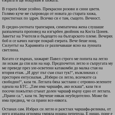
езерата и ще нощувам в хижата.
В гората беше усойно. Прекрасни розови и сини цветя.
Голямо куче ме съпроводи от новата до старата хижа,
пристигнах по здрач. Всичко си е там, същото. Вечност.
В средно-уютната трапезария, симпатична жена слушаше
разпалената проповед на изгърбен двойник на Коста Цонев.
Заветът на Учителя и бъдещето на българското племе. Вечерях
боб и се качих нагоре покрай езерата. Вече беше нощ.
Силуетът на Харамията се различаваше ясно на лунната
светлина.
Когато се върнах, хижарят Павел строго ме попита на легло
ли искам да спя или на нар. Предпочетох легло и съпругата му
ме преведе през зле-осветени катакомби до малка стая на
втория етаж. „И друг път съм спал тук!“, възкликнах с
престорен ентусиазъм. „Избери си легло, всичките са
свободни!“, каза тя. Леглата бяха застлани с отровно-зелените
одеала на БТС. „Там има чаршафи, ако искаш“, каза тя и
посочи пожълтял сгънат долен чаршаф върху едно от леглата.
„Прани са.“, каза тя. Звучеше някак неубедително. Може би
има предвид, че са прани все-някога.
Останах сам. Избрах си легло и разстлах чаршафа-реликва, oт
него изпадна огромна умряла нощна пеперуда. Е нищо, поне е