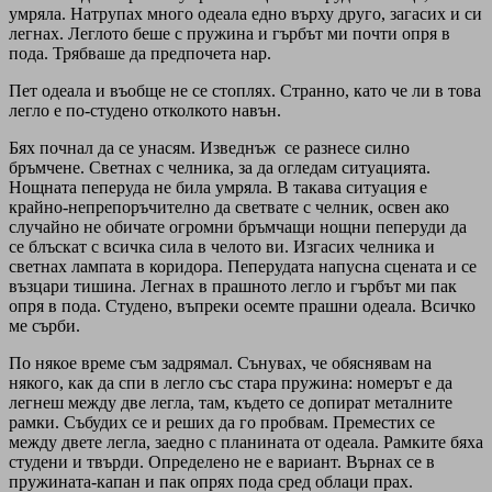
умряла. Натрупах много одеала едно върху друго, загасих и си
легнах. Леглото беше с пружина и гърбът ми почти опря в
пода. Трябваше да предпочета нар.
Пет одеала и въобще не се стоплях. Странно, като че ли в това
легло е по-студено отколкото навън.
Бях почнал да се унасям. Изведнъж се разнесе силно
бръмчене. Светнах с челника, за да огледам ситуацията.
Нощната пеперуда не била умряла. В такава ситуация е
крайно-непрепоръчително да светвате с челник, освен ако
случайно не обичате огромни бръмчащи нощни пеперуди да
се блъскат с всичка сила в челото ви. Изгасих челника и
светнах лампата в коридора. Пеперудата напусна сцената и се
възцари тишина. Легнах в прашното легло и гърбът ми пак
опря в пода. Студено, въпреки осемте прашни одеала. Всичко
ме сърби.
По някое време съм задрямал. Сънувах, че обяснявам на
някого, как да спи в легло със стара пружина: номерът е да
легнеш между две легла, там, където се допират металните
рамки. Събудих се и реших да го пробвам. Преместих се
между двете легла, заедно с планината от одеала. Рамките бяха
студени и твърди. Определено не е вариант. Върнах се в
пружината-капан и пак опрях пода сред облаци прах.