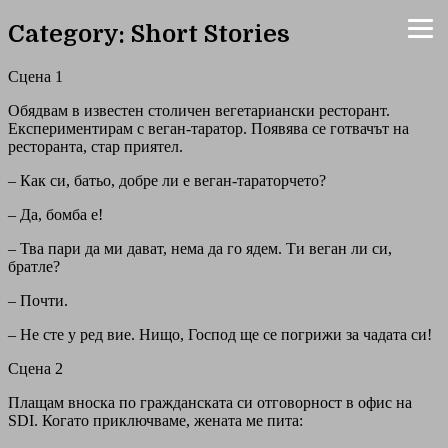
Category: Short Stories
Сцена 1
Обядвам в известен столичен вегетариански ресторант.
Експериментирам с веган-таратор. Появява се готвачът на
ресторанта, стар приятел.
– Как си, батьо, добре ли е веган-тараторчето?
– Да, бомба е!
– Тва пари да ми дават, нема да го ядем. Ти веган ли си,
братле?
– Почти.
– Не сте у ред вие. Нищо, Господ ще се погрижи за чадата си!
Сцена 2
Плащам вноска по гражданската си отговорност в офис на
SDI. Когато приключваме, жената ме пита: