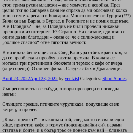
стоп трима руски младежи – две момчета и девойка. През
целия път до Сапарева баня не спряха да ми обясняват, колко
много им е харесало в Болгарии. Много повече от Турция (!??)
Били са във Варна, в Бургас, в Родопите и не помня още къде.
А в Пловдив? – не, за Пловдив не били прочели никакви
препоръки из интернет. Ъ? Странно. На слизане, единият се
опита да ми благодари – оказа се, че е силно-заекващ и
„болшое спасибо“ отне тягостна вечност.
В низината беше още лято. След Клисура отбих край пътя, за
да се преоблека и преобуя в лятна премяна. В колата се
мотаеха три протеинови блокчета и термос с кафе от вчера
(още горещо). Отличен финал. След час бях в Драгалевци.
April 23, 2022
April 23, 2022
by
ventzisl
Categories:
Short Stories
Импресионистът се събуди, отвори прозореца и погледна
навън:
Слънцето грееше, птичките чуруликаха, подухваше свеж
ветрец, и прочее.
„Каква прелест!“ – възкликна той, след което си свари едно
яйце, приготви кафе в термус (подсвирквайки си), нарами
статива и боите, и в бодър тръс се понесе към най – близката