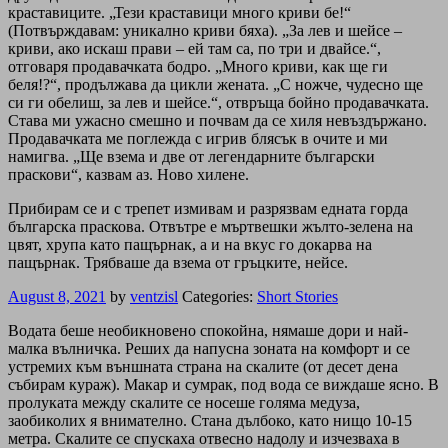
краставиците. „Тези краставици много криви бе!“
(Потвърждавам: уникално криви бяха). „За лев и шейсе –
криви, ако искаш прави – ей там са, по три и двайсе.“,
отговаря продавачката бодро. „Много криви, как ще ги
беля!?“, продължава да цикли жената. „С ножче, чудесно ще
си ги обелиш, за лев и шейсе.“, отвръща бойно продавачката.
Става ми ужасно смешно и почвам да се хиля невъздържано.
Продавачката ме поглежда с игрив блясък в очите и ми
намигва. „Ще взема и две от легендарните български
праскови“, казвам аз. Ново хилене.
Прибирам се и с трепет измивам и разрязвам едната горда
българска праскова. Отвътре е мъртвешки жълто-зелена на
цвят, хрупа като пащърнак, а и на вкус го докарва на
пащърнак. Трябваше да взема от гръцките, нейсе.
August 8, 2021
by
ventzisl
Categories:
Short Stories
Водата беше необикновено спокойна, нямаше дори и най-
малка вълничка. Реших да напусна зоната на комфорт и се
устремих към външната страна на скалите (от десет дена
събирам кураж). Макар и сумрак, под вода се виждаше ясно. В
пролуката между скалите се носеше голяма медуза,
заобиколих я внимателно. Стана дълбоко, като нищо 10-15
метра. Скалите се спускаха отвесно надолу и изчезваха в