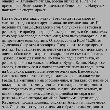
опашка. – Плуването отпада, розова шапка за 18 лв не е
приемливо. Довиждане. На жената ѝ беше все тая. Напуснах
палатата на спорта мрачен.
Навън беше все така студено. Тръгнах да търся спортен
магазин, за да си купя друга шапка, но нямаше никъде. На
половината път до Декатлон на ул. Солунска ми втръсна и
реших да се прибера и да пробвам да посвиря, и без това имах
само още час свободно време, след това имах уговорка с Боян,
да пренасяме една картина. Отворих соната K.53 / L.261 от
Доменико Скарлати и засвирих. Гледах нотите с премрежен
поглед. Тези същите ноти, вчера си ги свирех най-нормално, а
днес изобщо не мога да ги изсвиря, съвсем съм сдал багажа.
Трябваше вече да излизам, но така ми падна батерията, че
реших да полегна малко, четейки за Вуду в Бенин. Накрая се
събрах, навлякох се и с почти спринт стигнах до градинката
на Солунска, където Боян вече ме очакваше. Взехме една
гигантска моя картина от една галерия и я помъкнахме по
Графа. На картината има огромно лице, и тъй като от нас не се
виждаше много, за минувачите е изглеждало, че огромното
лице ходи само на четири крака. В един момент осъзнах, че
всеки втори ни снима. Даже една девойка ни спря и ни
разпита – кой е авторът, ала-бала. Занесохме картината до
Каравелов, ядохме шоколад, бисквити Анелия и пихме черен
чай. След това гостувах на леля ми и братовчедка ми, които