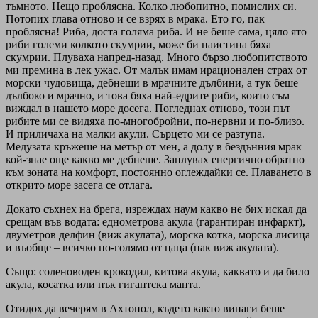
тъмното. Нещо проблясна. Колко любопитно, помислих си.
Потопих глава отново и се взрях в мрака. Ето го, пак
проблясна! Риба, доста голяма риба. И не беше сама, цяло ято
риби големи колкото скумрии, може би наистина бяха
скумрии. Плуваха напред-назад. Много бързо любопитството
ми премина в лек ужас. От малък имам ирационален страх от
морски чудовища, дебнещи в мрачните дълбини, а тук беше
дълбоко и мрачно, и това бяха най-едрите риби, които съм
виждал в нашето море досега. Погледнах отново, този път
рибите ми се видяха по-многобройни, по-нервни и по-близо.
И приличаха на малки акули. Сърцето ми се разтупа.
Медузата кръжеше на метър от мен, а долу в бездънния мрак
кой-знае още какво ме дебнеше. Заплувах енергично обратно
към зоната на комфорт, постоянно оглеждайки се. Плаването в
открито море засега се отлага.
Докато съхнех на брега, изреждах наум какво не бих искал да
срещам във водата: еднометрова акула (гарантиран инфаркт),
двуметров делфин (виж акулата), морска котка, морска лисица
и въобще – всичко по-голямо от цаца (пак виж акулата).
Също: соленоводен крокодил, китова акула, каквато и да било
акула, косатка или пък гигантска манта.
Отидох да вечерям в Ахтопол, където както винаги беше