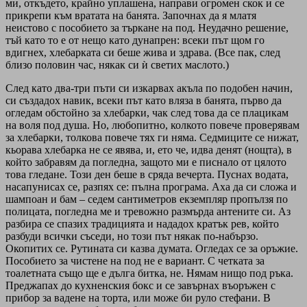
ми, откъдето, крайно уплашена, направи огромен скок и се
прикрепи към вратата на банята. Започнах да я млатя
неистово с пособието за търкане на под. Неудачно решение,
тъй като то е от нещо като дунапрен: всеки път щом го
вдигнех, хлебарката си беше жива и здрава. (Все пак, след
близо половин час, някак си ѝ светих маслото.)
След като два-три пъти си изкарвах акъла по подобен начин,
си създадох навик, всеки път като вляза в банята, първо да
огледам обстойно за хлебарки, чак след това да се плацикам
на воля под душа. Но, любопитно, колкото повече проверявам
за хлебарки, толкова повече тях ги няма. Седмиците се нижат,
кьорава хлебарка не се явява, и, ето че, идва денят (нощта), в
който забравям да погледна, защото ми е писнало от цялото
това гледане. Този ден беше в сряда вечерта. Пуснах водата,
насапунисах се, разпях се: пълна програма. Аха да си сложа и
шампоан и бам – седем сантиметров екземпляр пропълзя по
полицата, погледна ме и тревожно размърда антените си. Аз
разбира се спазих традицията и нададох кратък рев, който
разбуди всички съседи, но този път някак по-набързо.
Окопитих се. Рутината си казва думата. Огледах се за оръжие.
Пособието за чистене на под не е вариант. С четката за
тоалетната също ще е дълга битка, не. Нямам нищо под ръка.
Преджапах до кухненския бокс и се завърнах въоръжен с
прибор за вадене на торта, или може би руло стефани. В