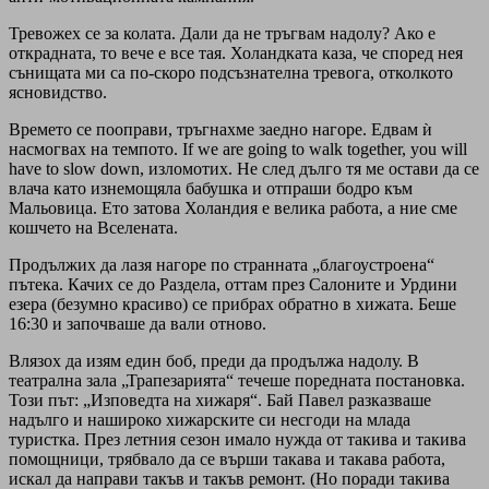
Тревожех се за колата. Дали да не тръгвам надолу? Aко е
открадната, то вече е все тая. Холандката каза, че според нея
сънищата ми са по-скоро подсъзнателна тревога, отколкото
ясновидство.
Времето се пооправи, тръгнахме заедно нагоре. Едвам ѝ
насмогвах на темпото. If we are going to walk together, you will
have to slow down, изломотих. Не след дълго тя ме остави да се
влача като изнемощяла бабушка и отпраши бодро към
Мальовица. Ето затова Холандия е велика работа, а ние сме
кошчето на Вселената.
Продължих да лазя нагоре по странната „благоустроена“
пътека. Качих се до Раздела, оттам през Салоните и Урдини
езера (безумно красиво) се прибрах обратно в хижата. Беше
16:30 и започваше да вали отново.
Влязох да изям един боб, преди да продължа надолу. В
театрална зала „Трапезарията“ течеше поредната постановка.
Този път: „Изповедта на хижаря“. Бай Павел разказваше
надълго и нашироко хижарските си несгоди на млада
туристка. През летния сезон имало нужда от такива и такива
помощници, трябвало да се върши такава и такава работа,
искал да направи такъв и такъв ремонт. (Но поради такива