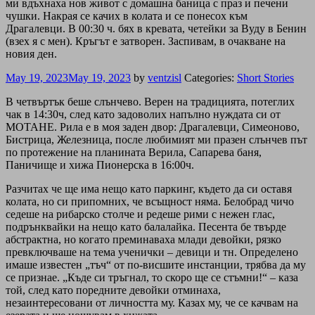
ми вдъхнаха нов живот с домашна баница с праз и печени
чушки. Накрая се качих в колата и се понесох към
Драгалевци. В 00:30 ч. бях в кревата, четейки за Вуду в Бенин
(взех я с мен). Кръгът е затворен. Заспивам, в очакване на
новия ден.
May 19, 2023
May 19, 2023
by
ventzisl
Categories:
Short Stories
В четвъртък беше слънчево. Верен на традицията, потеглих
чак в 14:30ч, след като задоволих напълно нуждата си от
МОТАНЕ. Рила е в моя заден двор: Драгалевци, Симеоново,
Бистрица, Железница, после любимият ми празен слънчев път
по протежение на планината Верила, Сапарева баня,
Паничище и хижа Пионерска в 16:00ч.
Разчитах че ще има нещо като паркинг, където да си оставя
колата, но си припомних, че всъщност няма. Белобрад чичо
седеше на рибарско столче и редеше рими с нежен глас,
подрънквайки на нещо като балалайка. Песента бе твърде
абстрактна, но когато преминаваха млади девойки, рязко
превключваше на тема ученички – девици и тн. Определено
имаше известен „тъч“ от по-висшите инстанции, трябва да му
се признае. „Къде си тръгнал, то скоро ще се стъмни!“ – каза
той, след като поредните девойки отминаха,
незаинтересовани от личността му. Казах му, че се качвам на