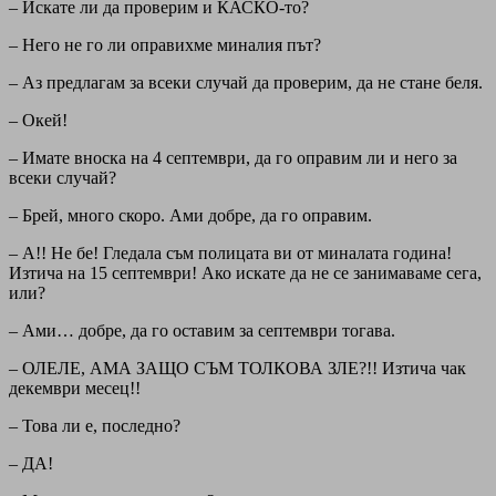
– Искате ли да проверим и КАСКО-то?
– Него не го ли оправихме миналия път?
– Аз предлагам за всеки случай да проверим, да не стане беля.
– Окей!
– Имате вноска на 4 септември, да го оправим ли и него за
всеки случай?
– Брей, много скоро. Ами добре, да го оправим.
– А!! Не бе! Гледала съм полицата ви от миналата година!
Изтича на 15 септември! Ако искате да не се занимаваме сега,
или?
– Ами… добре, да го оставим за септември тогава.
– ОЛЕЛЕ, АМА ЗАЩО СЪМ ТОЛКОВА ЗЛЕ?!! Изтича чак
декември месец!!
– Това ли е, последно?
– ДА!