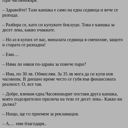
При часовникаря.
– Здравейте! Тази каишка е само на една седмица и вече се
разпада.
– Разбира се, като си купувате боклуци. Това е каишка за
десет лева, какво очаквате.
– Но аз я купих от вас, миналата седмица я сменихме, защото
и старата се разпадна!
– Еми…
– Няма ли някоя по-здрава за повече пари?
– Има, по 30 лв. Обмислям. За 35 лв мога да си купя нов
часовник. В днешно време често се губя във финансовата
реалност. О, все тая.
– Добре, взимам една.Часовникарят поставя друга каишка,
която подозрително прилича на тези от десет лева.- Какво ви
дължа?
– Нищо, ще го приемем за рекламация.
– А,… еми благодаря..