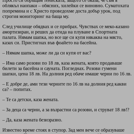
Просто си обръщам тениската, защото се оказа, че съм я
облякъл наопаки – обясних, хилейки се виновно. Суматохата
попремина и с Христо проведохме доста добър урок, под
строгия мониторинг на баща му.
След училище обядвах и се прибрах. Чувствах се меко-казано
амортизиран, и реших да отида на плуване в Спортната
палата. Нямам шапка, но все ще си купя някаква на място,
казах си. Пристигнах във фоайето на басейна.
– Нямам шапка, може ли да си купя от вас?
– Има само розови по 18 лв, каза жената, която продаваше
билети за басейна и сауната. Погледнах. Розови гумени
шапки, цена 18 лв. На долния ред обаче имаше черни по 16 лв.
– Е добре де, ами тези черните по 16 лв на долния ред какви
са? – попитах.
– Те са детски, каза жената.
– За деца са черни, а за възрастни са розови, и струват 18 лв!?
– Да, каза жената безизразно.
Известно време стоях в ступор. Зад мен вече се образуваше