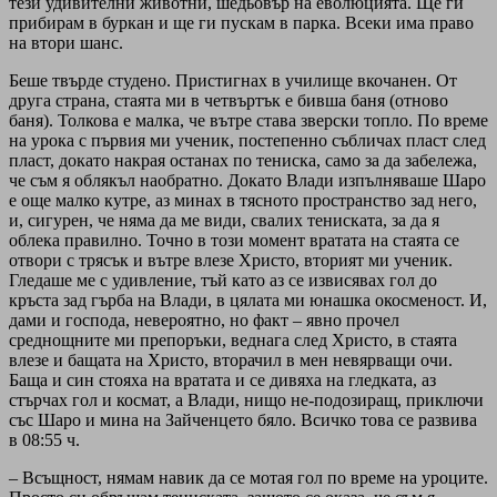
тези удивителни животни, шедьовър на еволюцията. Ще ги
прибирам в буркан и ще ги пускам в парка. Всеки има право
на втори шанс.
Беше твърде студено. Пристигнах в училище вкочанен. От
друга страна, стаята ми в четвъртък е бивша баня (отново
баня). Толкова е малка, че вътре става зверски топло. По време
на урока с първия ми ученик, постепенно събличах пласт след
пласт, докато накрая останах по тениска, само за да забележа,
че съм я облякъл наобратно. Докато Влади изпълняваше Шаро
е още малко кутре, аз минах в тясното пространство зад него,
и, сигурен, че няма да ме види, свалих тениската, за да я
облека правилно. Точно в този момент вратата на стаята се
отвори с трясък и вътре влезе Христо, вторият ми ученик.
Гледаше ме с удивление, тъй като аз се извисявах гол до
кръста зад гърба на Влади, в цялата ми юнашка окосменост. И,
дами и господа, невероятно, но факт – явно прочел
среднощните ми препоръки, веднага след Христо, в стаята
влезе и бащата на Христо, вторачил в мен невярващи очи.
Баща и син стояха на вратата и се дивяха на гледката, аз
стърчах гол и космат, а Влади, нищо не-подозиращ, приключи
със Шаро и мина на Зайченцето бяло. Всичко това се развива
в 08:55 ч.
– Всъщност, нямам навик да се мотая гол по време на уроците.