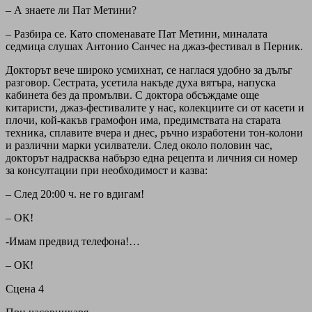
– А знаете ли Пат Метини?
– Разбира се. Като споменавате Пат Метини, миналата
седмица слушах Антонио Санчес на джаз-фестивал в Перник.
Докторът вече широко усмихнат, се наглася удобно за дълъг
разговор. Сестрата, усетила накъде духа вятъра, напуска
кабинета без да промълви. С доктора обсъждаме още
китаристи, джаз-фестивалите у нас, колекциите си от касети и
плочи, кой-какъв грамофон има, предимствата на старата
техника, сплавите вчера и днес, ръчно изработени тон-колони
и различни марки усилватели. След около половин час,
докторът надрасква набързо една рецепта и личния си номер
за консултации при необходимост и казва:
– След 20:00 ч. не го вдигам!
– ОК!
-Имам предвид телефона!…
– ОК!
Сцена 4