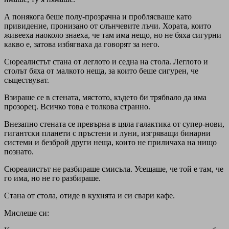
А понякога беше полу-прозрачна и проблясваше като
привидение, пронизано от слънчевите лъчи. Хората, които
живееха наоколо знаеха, че там има нещо, но не бяха сигурни
какво е, затова избягваха да говорят за него.
Сюреалистът стана от леглото и седна на стола. Леглото и
столът бяха от малкото неща, за които беше сигурен, че
съществуват.
Взираше се в стената, мястото, където би трябвало да има
прозорец. Всичко това е толкова странно.
Внезапно стената се превърна в цяла галактика от супер-нови,
гигантски планети с пръстени и луни, изгряващи бинарни
системи и безброй други неща, които не приличаха на нищо
познато.
Сюреалистът не разбираше смисъла. Усещаше, че той е там, че
го има, но не го разбираше.
Стана от стола, отиде в кухнята и си свари кафе.
Мислеше си: