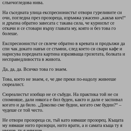
слънчогледова нива.
На съседната улица експресионистът отвори гуреливите си
очи, погледна през прозореца, изръмжа ужасено „какъв кич!“
и дръпна обратно завесата с такава сила, че курнизът се
откачи и се стовари върху главата му, която и без това го
болеше.
Експресионистът се свлече обратно в кревата и продължи да
спи чак докато навън се стъмни, след което си свари кафе и
нарисува поредната картина изразяваща грозотата, болката и
несправедливостта в живота.
Да, да, да. Всичко това го знаем.
Това, което не знаем, е, че две преки по-надолу живееше
сюреалист.
Сюреалистът изобщо не се събуди. На практика той не си
спомняше, дали някога е бил буден, както и дали е заспивал
когато и да било. „Доколко сме будни, когато сме будни?“ –
чудеше се той често.
Не отвори прозореца си, тъй като нямаше прозорец. Къщата
му нямаше нито прозорци, нито врати, а и самата къща ту я
имаше, ту я нямаше.