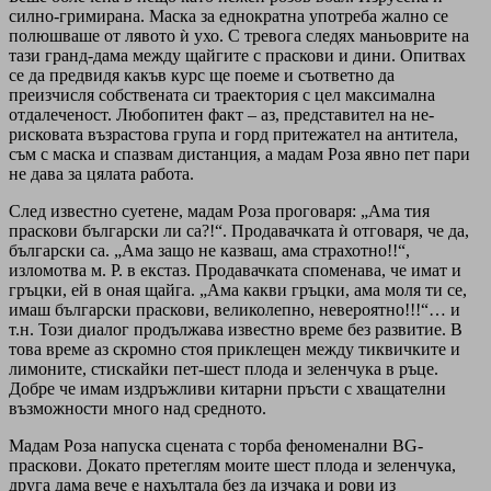
силно-гримирана. Маска за еднократна употреба жално се
полюшваше от лявото ѝ ухо. С тревога следях маньоврите на
тази гранд-дама между щайгите с праскови и дини. Опитвах
се да предвидя какъв курс ще поеме и съответно да
преизчисля собствената си траектория с цел максимална
отдалеченост. Любопитен факт – аз, представител на не-
рисковата възрастова група и горд притежател на антитела,
съм с маска и спазвам дистанция, а мадам Роза явно пет пари
не дава за цялата работа.
След известно суетене, мадам Роза проговаря: „Ама тия
праскови български ли са?!“. Продавачката ѝ отговаря, че да,
български са. „Ама защо не казваш, ама страхотно!!“,
изломотва м. Р. в екстаз. Продавачката споменава, че имат и
гръцки, ей в оная щайга. „Ама какви гръцки, ама моля ти се,
имаш български праскови, великолепно, невероятно!!!“… и
т.н. Този диалог продължава известно време без развитие. В
това време аз скромно стоя приклещен между тиквичките и
лимоните, стискайки пет-шест плода и зеленчука в ръце.
Добре че имам издръжливи китарни пръсти с хващателни
възможности много над средното.
Мадам Роза напуска сцената с торба феноменални BG-
праскови. Докато претеглям моите шест плода и зеленчука,
друга дама вече е нахълтала без да изчака и рови из