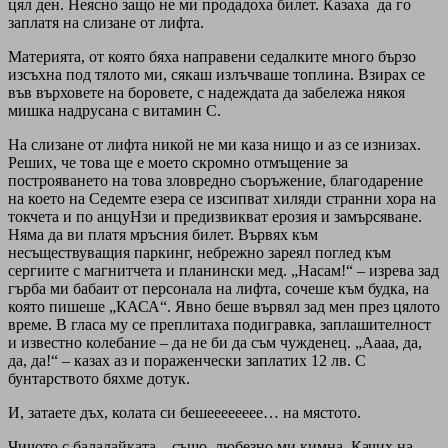
цял ден. Неясно защо не ми продадоха билет. Казаха да го
заплатя на слизане от лифта.
Материята, от която бяха направени седалките много бързо
изсъхна под тялото ми, сякаш излъчваше топлина. Взирах се
във върховете на боровете, с надеждата да забележа някоя
мишка надрусана с витамин С.
На слизане от лифта никой не ми каза нищо и аз се изнизах.
Реших, че това ще е моето скромно отмъщение за
построяването на това зловредно съоръжение, благодарение
на което на Седемте езера се изсипват хиляди странни хора на
токчета и по анцуНзи и предизвикват ерозия и замърсяване.
Няма да ви платя мръсния билет. Вървях към
несъществуващия паркинг, небрежно зареял поглед към
сергиите с магнитчета и планински мед. „Насам!“ – изрева зад
гърба ми бабаит от персонала на лифта, сочеше към будка, на
която пишеше „КАСА“. Явно беше вървял зад мен през цялото
време. В гласа му се преплитаха подигравка, заплашителност
и известно колебание – да не би да съм чужденец. „Аааа, да,
да, да!“ – казах аз и пораженчески заплатих 12 лв. С
бунтарството бяхме дотук.
И, затаете дъх, колата си бешееееееее… на мястото.
Чичото с балалайката – също, любезно ми кимна. Качих на