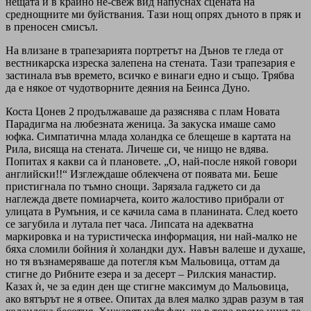
нещата и в крайно не-свеж вид напуснах сцената на
среднощните ми буйствания. Тази нощ опрях дъното в пряк и
в преносен смисъл.
На влизане в трапезарията портретът на Дънов те гледа от
вестникарска изреска залепена на стената. Тази трапезария е
застинала във времето, всичко е винаги едно и също. Трябва
да е някое от чудотворните деяния на Беинса Дуно.
Коста Цонев 2 продължаваше да разяснява с плам Новата
Парадигма на любезната женица. За закуска имаше само
юфка. Симпатична млада холандка се блещеше в картата на
Рила, висяща на стената. Личеше си, че нищо не вдява.
Попитах я какви са ѝ плановете. „О, най-после някой говори
английски!!“ Изглеждаше облекчена от появата ми. Беше
пристигнала по тъмно снощи. Зарязала гаджето си да
наглежда двете помиарчета, които жалостиво прибрали от
улицата в Румъния, и се качила сама в планината. След което
се загубила и лутала пет часа. Липсата на адекватна
маркировка и на туристическа информация, ни най-малко не
бяха сломили бойния ѝ холандки дух. Навън валеше и духаше,
но тя възнамеряваше да потегля към Мальовица, оттам да
стигне до Рибните езера и за десерт – Рилския манастир.
Казах ѝ, че за един ден ще стигне максимум до Мальовица,
ако вятърът не я отвее. Опитах да влея малко здрав разум в тая