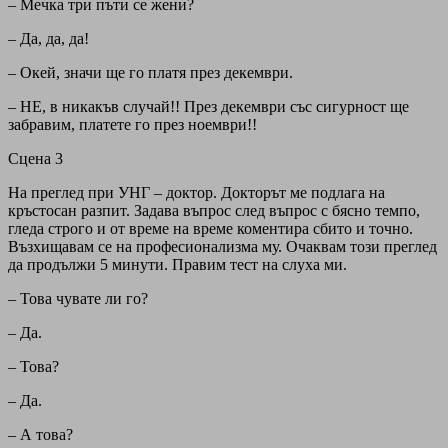
– Мечка три пъти се жени?
– Да, да, да!
– Окей, значи ще го платя през декември.
– НЕ, в никакъв случай!! През декември със сигурност ще
забравим, платете го през ноември!!
Сцена 3
На преглед при УНГ – доктор. Докторът ме подлага на
кръстосан разпит. Задава въпрос след въпрос с бясно темпо,
гледа строго и от време на време коментира сбито и точно.
Възхищавам се на професионализма му. Очаквам този преглед
да продължи 5 минути. Правим тест на слуха ми.
– Това чувате ли го?
– Да.
– Това?
– Да.
– А това?