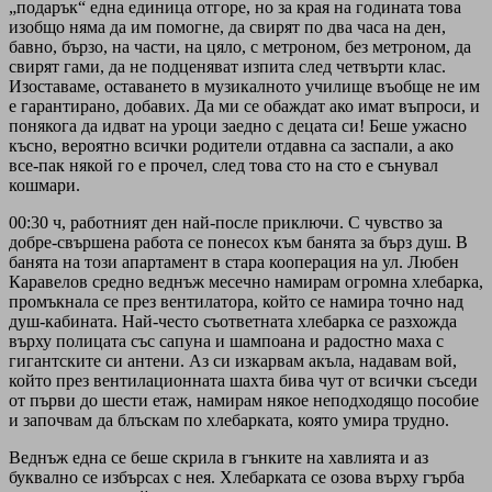
„подарък“ една единица отгоре, но за края на годината това
изобщо няма да им помогне, да свирят по два часа на ден,
бавно, бързо, на части, на цяло, с метроном, без метроном, да
свирят гами, да не подценяват изпита след четвърти клас.
Изоставаме, оставането в музикалното училище въобще не им
е гарантирано, добавих. Да ми се обаждат ако имат въпроси, и
понякога да идват на уроци заедно с децата си! Беше ужасно
късно, вероятно всички родители отдавна са заспали, а ако
все-пак някой го е прочел, след това сто на сто е сънувал
кошмари.
00:30 ч, работният ден най-после приключи. С чувство за
добре-свършена работа се понесох към банята за бърз душ. В
банята на този апартамент в стара кооперация на ул. Любен
Каравелов средно веднъж месечно намирам огромна хлебарка,
промъкнала се през вентилатора, който се намира точно над
душ-кабината. Най-често съответната хлебарка се разхожда
върху полицата със сапуна и шампоана и радостно маха с
гигантските си антени. Аз си изкарвам акъла, надавам вой,
който през вентилационната шахта бива чут от всички съседи
от първи до шести етаж, намирам някое неподходящо пособие
и започвам да блъскам по хлебарката, която умира трудно.
Веднъж една се беше скрила в гънките на хавлията и аз
буквално се избърсах с нея. Хлебарката се озова върху гърба