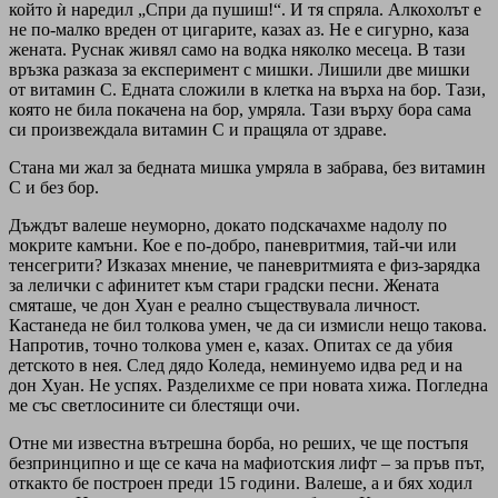
който ѝ наредил „Спри да пушиш!“. И тя спряла. Алкохолът е
не по-малко вреден от цигарите, казах аз. Не е сигурно, каза
жената. Руснак живял само на водка няколко месеца. В тази
връзка разказа за експеримент с мишки. Лишили две мишки
от витамин C. Едната сложили в клетка на върха на бор. Тази,
която не била покачена на бор, умряла. Тази върху бора сама
си произвеждала витамин С и пращяла от здраве.
Стана ми жал за бедната мишка умряла в забрава, без витамин
С и без бор.
Дъждът валеше неуморно, докато подскачахме надолу по
мокрите камъни. Кое е по-добро, паневритмия, тай-чи или
тенсегрити? Изказах мнение, че паневритмията е физ-зарядка
за лелички с афинитет към стари градски песни. Жената
смяташе, че дон Хуан е реално съществувала личност.
Кастанеда не бил толкова умен, че да си измисли нещо такова.
Напротив, точно толкова умен е, казах. Опитах се да убия
детското в нея. След дядо Коледа, неминуемо идва ред и на
дон Хуан. Не успях. Разделихме се при новата хижа. Погледна
ме със светлосините си блестящи очи.
Отне ми известна вътрешна борба, но реших, че ще постъпя
безпринципно и ще се кача на мафиотския лифт – за пръв път,
откакто бе построен преди 15 години. Валеше, а и бях ходил