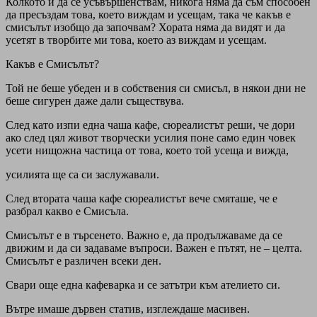
Колкото и да се усъвършенствам, никога няма да съм способен
да пресъздам това, което виждам и усещам, така че какъв е
смисълът изобщо да започвам? Хората няма да видят и да
усетят в творбите ми това, което аз виждам и усещам.
Какъв е Смисълът?
Той не беше убеден и в собствения си смисъл, в някои дни не
беше сигурен даже дали съществува.
След като изпи една чаша кафе, сюреалистът реши, че дори
ако след цял живот творчески усилия поне само един човек
усети нищожна частица от това, което той усеща и вижда,
усилията ще са си заслужавали.
След втората чаша кафе сюреалистът вече смяташе, че е
разбрал какво е Смисъла.
Смисълът е в търсенето. Важно е, да продължаваме да се
движим и да си задаваме въпроси. Важен е пътят, не – целта.
Смисълът е различен всеки ден.
Свари още една кафеварка и се затътри към ателието си.
Вътре имаше дървен статив, изглеждаше масивен.