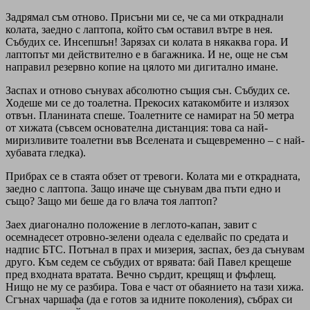
Задрямал съм отново. Присъни ми се, че са ми откраднали
колата, заедно с лаптопа, който съм оставил вътре в нея.
Събудих се. Инсепшън! Зарязах си колата в някаква гора. И
лаптопът ми действително е в багажника. И не, още не съм
направил резервно копие на цялото ми дигитално имане.
Заспах и отново сънувах абсолютно същия сън. Събудих се.
Ходеше ми се до тоалетна. Прекосих катакомбите и излязох
отвън. Планината спеше. Тоалетните се намират на 50 метра
от хижата (съвсем основателна дистанция: това са най-
миризливите тоалетни във Вселената и същевременно – с най-
хубавата гледка).
Прибрах се в стаята обзет от тревоги. Колата ми е открадната,
заедно с лаптопа. Защо иначе ще сънувам два пъти едно и
също? Защо ми беше да го влача тоя лаптоп?
Заех диагонално положение в леглото-капан, завит с
осемнадесет отровно-зелени одеала с еделвайс по средата и
надпис БТС. Потънал в прах и мизерия, заспах, без да сънувам
друго. Към седем се събудих от врявата: бай Павел крещеше
пред входната вратата. Вечно сърдит, крещящ и фъфлещ.
Нищо не му се разбира. Това е част от обаянието на тази хижа.
Сгънах чаршафа (да е готов за идните поколения), събрах си